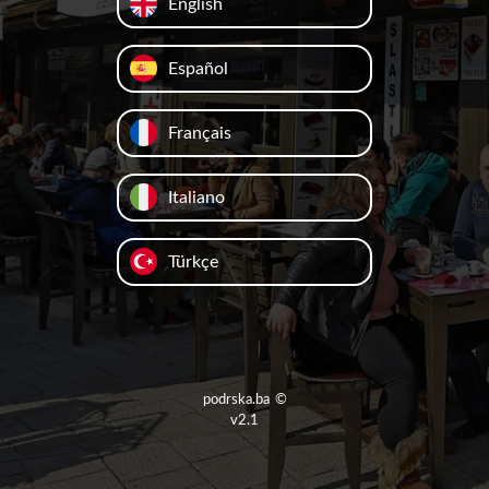
English
Español
Français
Italiano
Türkçe
podrska.ba
©
v2.1